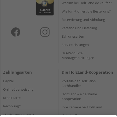
Warum bei HolzLand.de kaufen?
Wie funktioniert die Bestellung?
Reservierung und Abholung
Versand und Lieferung
Zahlungsarten
Serviceleistungen
HQ-Produkte:
Montageanleitungen
Zahlungsarten
Die HolzLand-Kooperation
PayPal
Vorteile der HolzLand-
Fachhändler
Onlineüberweisung
HolzLand – eine starke
Kreditkarte
Kooperation
Rechnung*
Ihre Karriere bei HolzLand
*Bonität vorausgesetzt
Holz-Lexikon