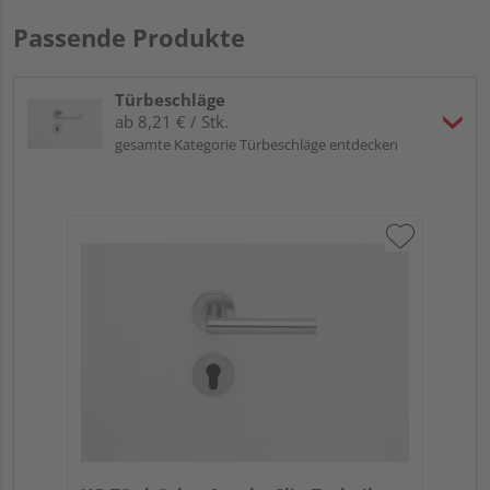
Passende Produkte
Türbeschläge
ab 8,21 € / Stk.
gesamte Kategorie Türbeschläge entdecken
Gri
Sch
ma
Meh
Verk
Hol