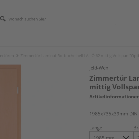
ertüren
Zimmertür Laminat Rotbuche hell LA LÖ 62 mittig Vollspan "Opt
Jeld-Wen
Zimmertür Lam
mittig Vollsp
Artikelinformatione
1985x735x39mm DIN re
Länge
Br