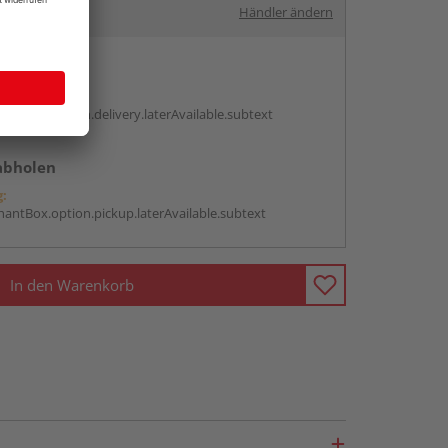
Händler ändern
en
g:
antBox.option.delivery.laterAvailable.subtext
abholen
g:
antBox.option.pickup.laterAvailable.subtext
In den Warenkorb