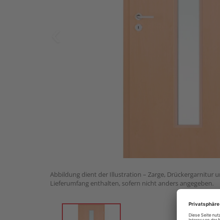
Abbildung dient der Illustration – Zarge, Drückergarnitur 
Lieferumfang enthalten, sofern nicht anders angegeben.