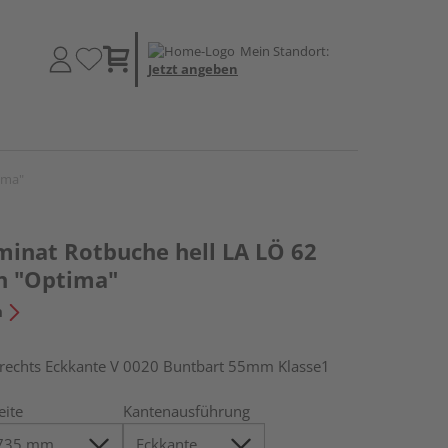
Mein Standort:
Jetzt angeben
ima"
inat Rotbuche hell LA LÖ 62
an "Optima"
n
chts Eckkante V 0020 Buntbart 55mm Klasse1
eite
Kantenausführung