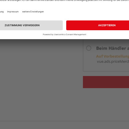
Services
Kontakt
Online bestell
Auf Vorbestellun
vue.ads.priceMerch
Beim Händler 
Auf Vorbestellun
vue.ads.priceMerch