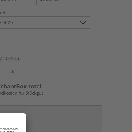
nd
,11 € / Stk.)
Stk.
rchantBox.total
ndkosten für Stückgut
rch: