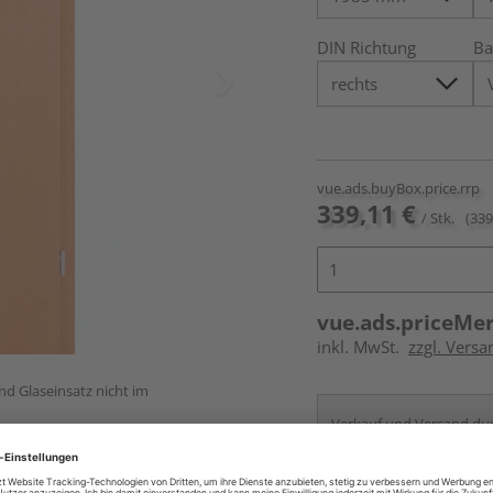
DIN Richtung
Ba
vue.ads.buyBox.price.rrp
339,11 €
/ Stk.
(339
vue.ads.priceMe
inkl. MwSt.
zzgl. Versa
und Glaseinsatz nicht im
Verkauf und Versand du
HolzLand Roeren
Krefeld