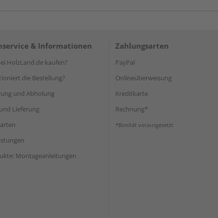
service & Informationen
Zahlungsarten
i HolzLand.de kaufen?
PayPal
ioniert die Bestellung?
Onlineüberweisung
rung und Abholung
Kreditkarte
und Lieferung
Rechnung*
arten
*Bonität vorausgesetzt
eistungen
ukte: Montageanleitungen