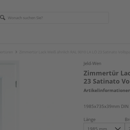
ertüren
Zimmertür Lack Weiß ähnlich RAL 9010 LA LÖ 23 Satinato Vollsp
Jeld-Wen
Zimmertür Lac
23 Satinato V
Artikelinformatione
1985x735x39mm DIN re
Länge
Br