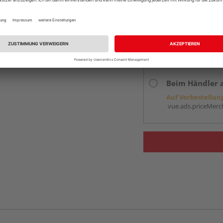
Services
Kontakt
Online bestell
Auf Vorbestellun
vue.ads.priceMerch
Beim Händler 
Auf Vorbestellun
vue.ads.priceMerch