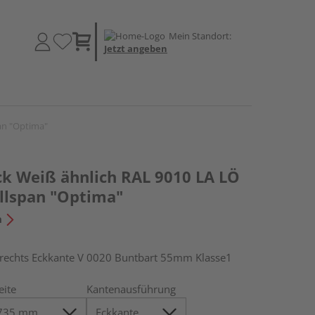
Mein Standort:
Jetzt angeben
an "Optima"
k Weiß ähnlich RAL 9010 LA LÖ
ollspan "Optima"
n
chts Eckkante V 0020 Buntbart 55mm Klasse1
eite
Kantenausführung