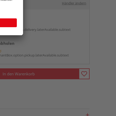
Händler ändern
en
g:
antBox.option.delivery.laterAvailable.subtext
abholen
g:
antBox.option.pickup.laterAvailable.subtext
In den Warenkorb