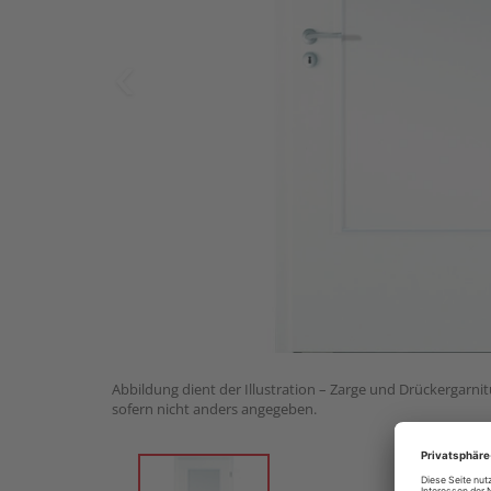
Abbildung dient der Illustration – Zarge und Drückergarnit
sofern nicht anders angegeben.