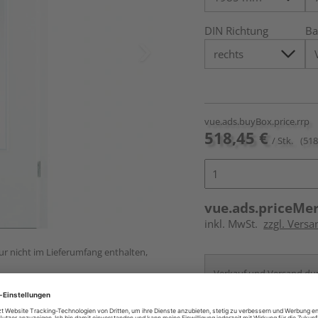
DIN Richtung
Ba
vue.ads.buyBox.price.rrp
518,45 €
/ Stk.
(518
vue.ads.priceMe
inkl. MwSt.
zzgl. Versa
ur nicht im Lieferumfang enthalten,
Verkauf und Versand du
HolzLand Roeren
Krefeld