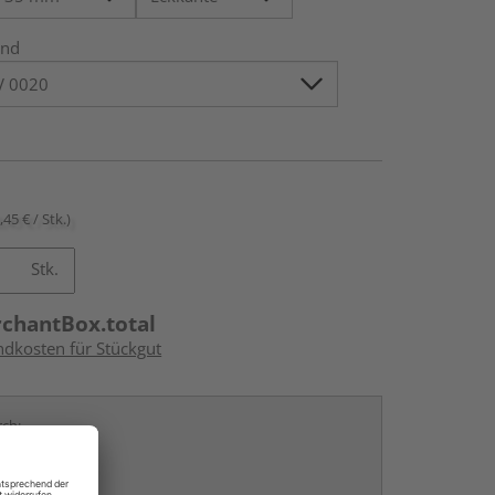
nd
,45 € / Stk.)
Stk.
rchantBox.total
ndkosten für Stückgut
rch: