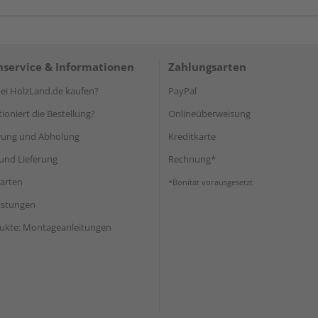
service & Informationen
Zahlungsarten
i HolzLand.de kaufen?
PayPal
ioniert die Bestellung?
Onlineüberweisung
rung und Abholung
Kreditkarte
und Lieferung
Rechnung*
arten
*Bonität vorausgesetzt
eistungen
ukte: Montageanleitungen