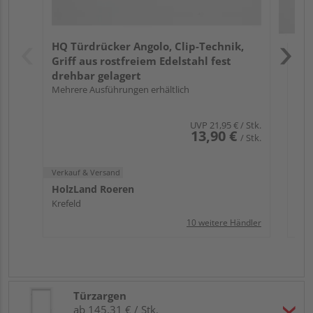
Verk
Hol
HQ Türdrücker Angolo, Clip-Technik,
Che
Griff aus rostfreiem Edelstahl fest
drehbar gelagert
Mehrere Ausführungen erhältlich
UVP
21,95 €
/ Stk.
13,90 €
/ Stk.
Verkauf & Versand
HolzLand Roeren
Krefeld
10 weitere Händler
Türzargen
ab 145,31 € / Stk.