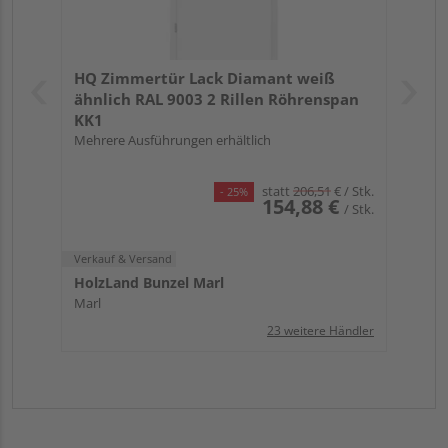
HQ Zimmertür Lack Diamant weiß
ähnlich RAL 9003 2 Rillen Röhrenspan
KK1
Mehrere Ausführungen erhältlich
statt
206,51
€
/ Stk.
- 25%
154,88 €
/ Stk.
Verkauf & Versand
HolzLand Bunzel Marl
Marl
23 weitere Händler