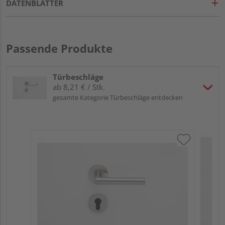
DATENBLÄTTER
Passende Produkte
Türbeschläge
ab 8,21 € / Stk.
gesamte Kategorie Türbeschläge entdecken
HQ 
Gri
dre
Meh