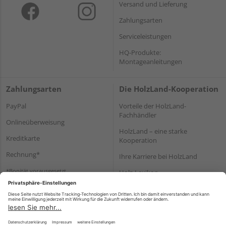
Versand und Lieferung
Zahlungsarten
Serviceleistungen
HQ-Produkte:
Montageanleitungen
Zahlungsarten
Die HolzLand-Kooperation
PayPal
Vorteile der HolzLand-
Fachhändler
Onlineüberweisung
HolzLand – eine starke
Kreditkarte
Kooperation
Rechnung*
Ihre Karriere bei HolzLand
*Bonität vorausgesetzt
Holz-Lexikon
Bauanleitungen
HolzLand Mitglieder-Bereich