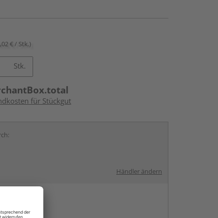
,02 € / Stk.)
Stk.
rchantBox.total
ndkosten für Stückgut
rch:
Händler ändern
en
g: