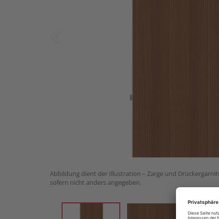
Abbildung dient der Illustration – Zarge und Drückergarnit
sofern nicht anders angegeben.