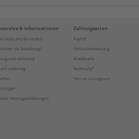
service & Informationen
Zahlungsarten
i HolzLand.de kaufen?
PayPal
ioniert die Bestellung?
Onlineüberweisung
rung und Abholung
Kreditkarte
und Lieferung
Rechnung*
arten
*Bonität vorausgesetzt
eistungen
ukte: Montageanleitungen