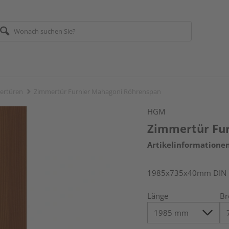
ertüren
Zimmertür Furnier Mahagoni Röhrenspan
HGM
Zimmertür Fu
Artikelinformatione
1985x735x40mm DIN l
Länge
Br