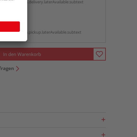
antBox.option.delivery.laterAvailable.subtext
abholen
g:
antBox.option.pickup.laterAvailable.subtext
In den Warenkorb
fragen