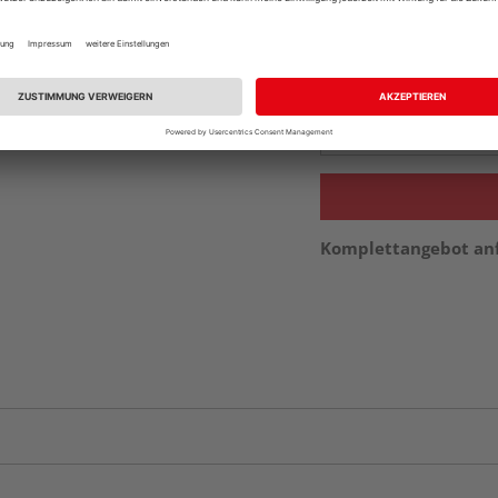
vue.ads.priceMerch
Beim Händler 
Auf Vorbestellun
vue.ads.priceMerch
Komplettangebot an