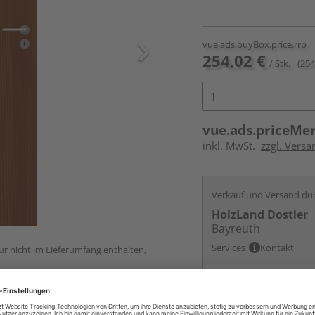
vue.ads.buyBox.price.rrp
254,02 €
/ Stk.
(254
vue.ads.priceMe
inkl. MwSt.
zzgl. Versa
Verkauf und Versand du
HolzLand Dostler
Bayreuth
Services
Kontakt
ur nicht im Lieferumfang enthalten,
Online bestell
Auf Vorbestellun