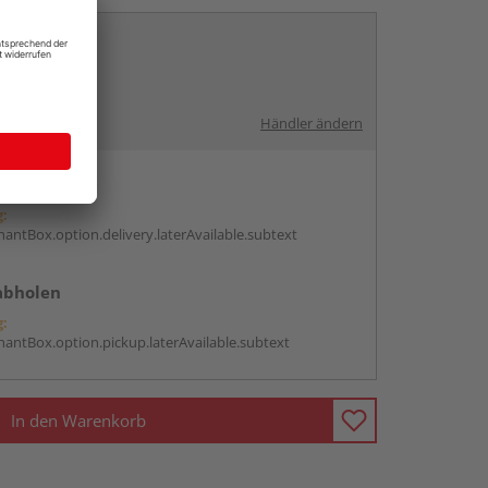
rch:
Händler ändern
en
g:
antBox.option.delivery.laterAvailable.subtext
abholen
g:
antBox.option.pickup.laterAvailable.subtext
In den Warenkorb