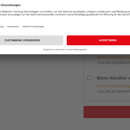
Verkauf und Versand du
HolzLand Roeren
Krefeld
Services
Kontakt
Online bestell
Auf Vorbestellun
vue.ads.priceMerch
Beim Händler 
Auf Vorbestellun
vue.ads.priceMerch