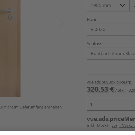
Band
Schloss
vue.ads.buyBox.price.rrp
320,53 €
/ Stk.
(320
ur nicht im Lieferumfang enthalten,
vue.ads.priceMe
inkl. MwSt.
zzgl. Versa