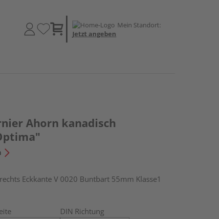
Mein Standort:
Jetzt angeben
nier Ahorn kanadisch
Optima"
n
chts Eckkante V 0020 Buntbart 55mm Klasse1
eite
DIN Richtung