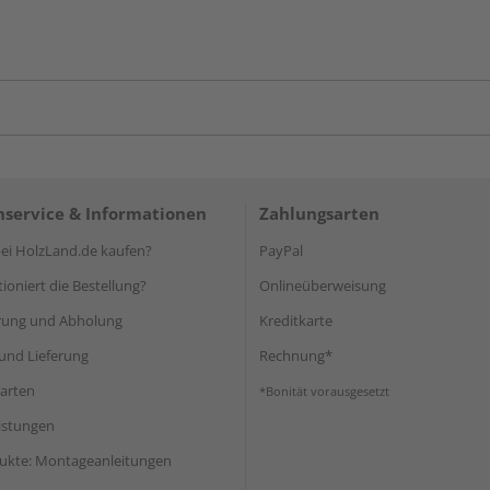
service & Informationen
Zahlungsarten
i HolzLand.de kaufen?
PayPal
ioniert die Bestellung?
Onlineüberweisung
rung und Abholung
Kreditkarte
und Lieferung
Rechnung*
arten
*Bonität vorausgesetzt
eistungen
ukte: Montageanleitungen