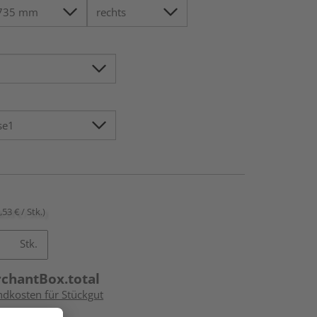
,53 € / Stk.)
Stk.
rchantBox.total
ndkosten für Stückgut