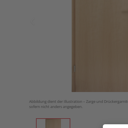
Abbildung dient der Illustration – Zarge und Drückergarnit
sofern nicht anders angegeben.