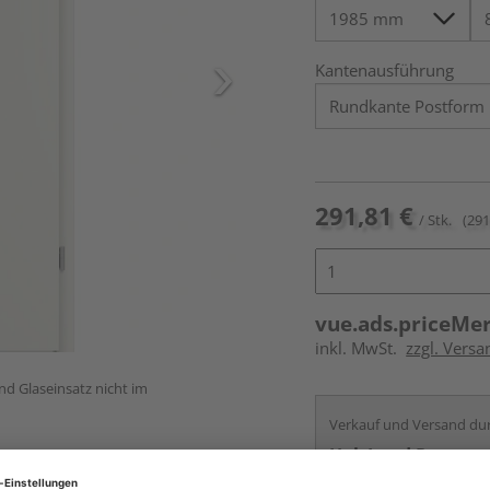
Kantenausführung
291,81 €
/ Stk.
(291
vue.ads.priceMe
inkl. MwSt.
zzgl. Versa
und Glaseinsatz nicht im
Verkauf und Versand du
HolzLand Roeren
Krefeld