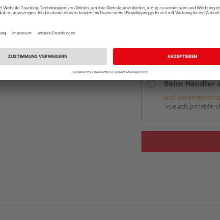
Services
Kontakt
Online bestell
Auf Vorbestellun
vue.ads.priceMerch
Beim Händler 
Auf Vorbestellun
vue.ads.priceMerch