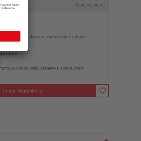
Händler ändern
en
g:
antBox.option.delivery.laterAvailable.subtext
abholen
g:
antBox.option.pickup.laterAvailable.subtext
In den Warenkorb