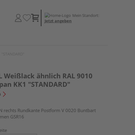
Mein Standort:
Jetzt angeben
K1 "STANDARD"
 Weißlack ähnlich RAL 9010
lspan KK1 "STANDARD"
n
rechts Rundkante Postform V 0020 Buntbart
hmen GSR16
eite