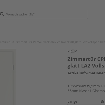
ertüren
Zimmertür CPL Weißlack ähnlich RAL 9010 glatt LA2 Vollspan K
PRÜM
Zimmertür CPL
glatt LA2 Vol
Artikelinformatione
1985x860x39,5mm DIN 
55mm Klasse1 Glasra
Länge
Br