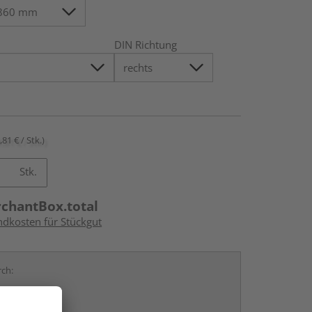
DIN Richtung
,81 € / Stk.)
Stk.
rchantBox.total
ndkosten für Stückgut
rch: