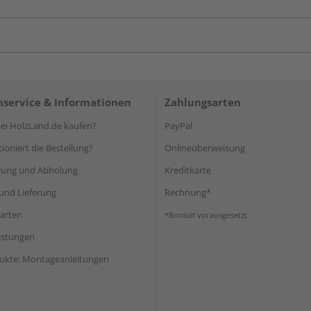
service & Informationen
Zahlungsarten
i HolzLand.de kaufen?
PayPal
ioniert die Bestellung?
Onlineüberweisung
rung und Abholung
Kreditkarte
und Lieferung
Rechnung*
arten
*Bonität vorausgesetzt
eistungen
ukte: Montageanleitungen