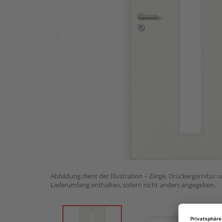
Abbildung dient der Illustration – Zarge, Drückergarnitur 
Lieferumfang enthalten, sofern nicht anders angegeben.