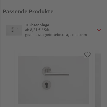
Passende Produkte
Türbeschläge
ab 8,21 € / Stk.
gesamte Kategorie Türbeschläge entdecken
HQ 
Gri
dre
Meh
Verk
Hol