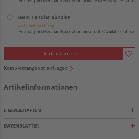
vue.ads.priceMerchantBox.option.delivery.laterAvailable.subtext
Beim Händler abholen
Auf Vorbestellung:
vue.ads.priceMerchantBox.option.pickup.laterAvailable.subtext
In den Warenkorb
Komplettangebot anfragen
Artikelinformationen
EIGENSCHAFTEN
DATENBLÄTTER