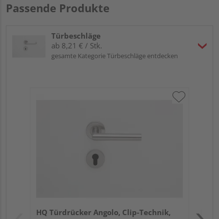
Passende Produkte
Türbeschläge
ab 8,21 € / Stk.
gesamte Kategorie Türbeschläge entdecken
Gri
Sch
ma
Meh
Verk
Hol
HQ Türdrücker Angolo, Clip-Technik,
Kref