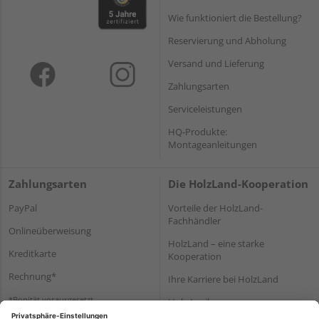
Wie funktioniert die Bestellung?
Reservierung und Abholung
Versand und Lieferung
Zahlungsarten
Serviceleistungen
HQ-Produkte:
Montageanleitungen
Zahlungsarten
Die HolzLand-Kooperation
PayPal
Vorteile der HolzLand-
Fachhändler
Onlineüberweisung
HolzLand – eine starke
Kreditkarte
Kooperation
Rechnung*
Ihre Karriere bei HolzLand
*Bonität vorausgesetzt
Holz-Lexikon