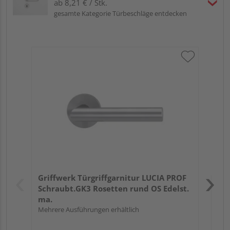
ab 8,21 € / Stk.
gesamte Kategorie Türbeschläge entdecken
Gri
Kl
Ede
Meh
Verk
Hol
Griffwerk Türgriffgarnitur LUCIA PROF
Sta
Schraubt.GK3 Rosetten rund OS Edelst.
ma.
Mehrere Ausführungen erhältlich