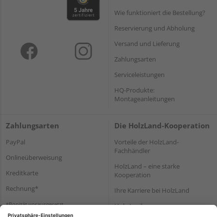
Wie funktioniert die Bestellung?
Reservierung und Abholung
Versand und Lieferung
Zahlungsarten
Serviceleistungen
HQ-Produkte:
Montageanleitungen
Zahlungsarten
Die HolzLand-Kooperation
PayPal
Vorteile der HolzLand-
Fachhändler
Onlineüberweisung
HolzLand – eine starke
Kreditkarte
Kooperation
Rechnung*
Ihre Karriere bei HolzLand
*Bonität vorausgesetzt
Holz-Lexikon