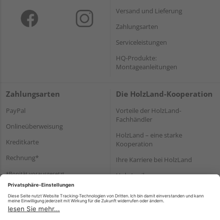
Versand und Lieferung
Zahlungsarten
Serviceleistungen
HQ-Produkte:
Montageanleitungen
Zahlungsarten
Die HolzLand-Kooperation
PayPal
Vorteile der HolzLand-
Fachhändler
Onlineüberweisung
HolzLand – eine starke
Kreditkarte
Kooperation
Rechnung*
Ihre Karriere bei HolzLand
*Bonität vorausgesetzt
Holz-Lexikon
Bauanleitungen
HolzLand Mitglieder-Bereich