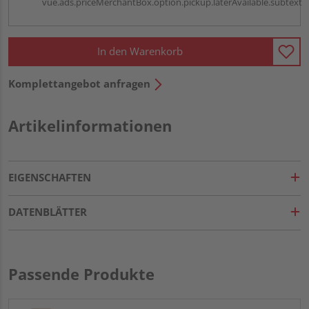
vue.ads.priceMerchantBox.option.pickup.laterAvailable.subtext
In den Warenkorb
Komplettangebot anfragen
Artikelinformationen
EIGENSCHAFTEN
DATENBLÄTTER
Passende Produkte