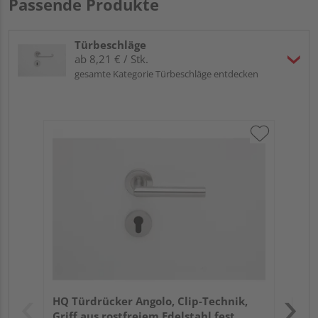
Passende Produkte
Türbeschläge
ab 8,21 € / Stk.
gesamte Kategorie Türbeschläge entdecken
Gri
Sch
ma
Meh
Verk
Hol
HQ Türdrücker Angolo, Clip-Technik,
Kref
Griff aus rostfreiem Edelstahl fest