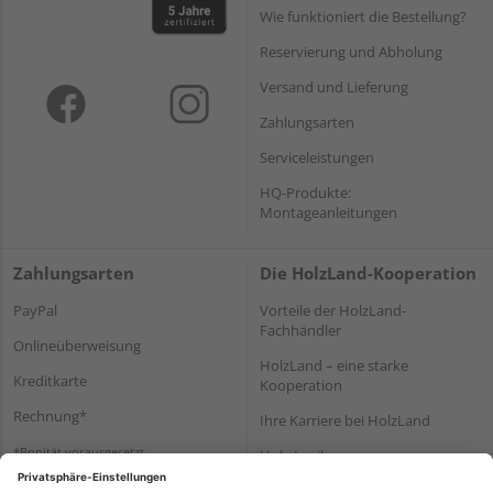
Wie funktioniert die Bestellung?
Reservierung und Abholung
Versand und Lieferung
Zahlungsarten
Serviceleistungen
HQ-Produkte:
Montageanleitungen
Zahlungsarten
Die HolzLand-Kooperation
PayPal
Vorteile der HolzLand-
Fachhändler
Onlineüberweisung
HolzLand – eine starke
Kreditkarte
Kooperation
Rechnung*
Ihre Karriere bei HolzLand
*Bonität vorausgesetzt
Holz-Lexikon
Bauanleitungen