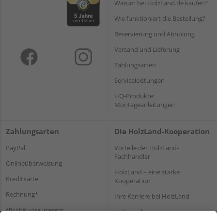
Warum bei HolzLand.de kaufen?
Wie funktioniert die Bestellung?
Reservierung und Abholung
Versand und Lieferung
Zahlungsarten
Serviceleistungen
HQ-Produkte:
Montageanleitungen
Zahlungsarten
Die HolzLand-Kooperation
PayPal
Vorteile der HolzLand-
Fachhändler
Onlineüberweisung
HolzLand – eine starke
Kreditkarte
Kooperation
Rechnung*
Ihre Karriere bei HolzLand
*Bonität vorausgesetzt
Holz-Lexikon