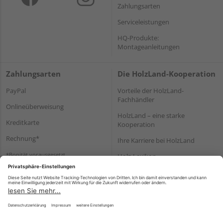
Zahlungsarten
Serviceleistungen
HQ-Produkte:
Montageanleitungen
Zahlungsarten
Die HolzLand-Kooperation
PayPal
Vorteile der HolzLand-
Fachhändler
Onlineüberweisung
HolzLand – eine starke
Kreditkarte
Kooperation
Rechnung*
Ihre Karriere bei HolzLand
*Bonität vorausgesetzt
Holz-Lexikon
Bauanleitungen
HolzLand Mitglieder-Bereich