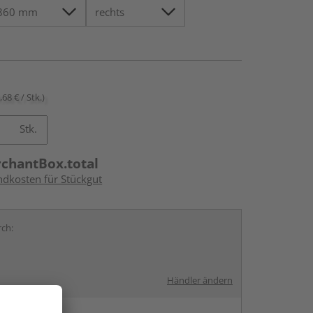
,68 € / Stk.)
Stk.
rchantBox.total
ndkosten für Stückgut
rch:
Händler ändern