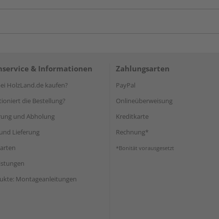
service & Informationen
Zahlungsarten
i HolzLand.de kaufen?
PayPal
ioniert die Bestellung?
Onlineüberweisung
rung und Abholung
Kreditkarte
und Lieferung
Rechnung*
arten
*Bonität vorausgesetzt
eistungen
ukte: Montageanleitungen