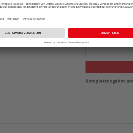
Online bestell
Auf Vorbestellun
vue.ads.priceMerch
Beim Händler 
Auf Vorbestellun
vue.ads.priceMerch
Komplettangebot an