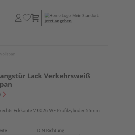
Mein Standort:
Jetzt angeben
Vollspan
angstür Lack Verkehrsweiß
span
n
chts Eckkante V 0026 WF Profilzylinder 55mm
eite
DIN Richtung