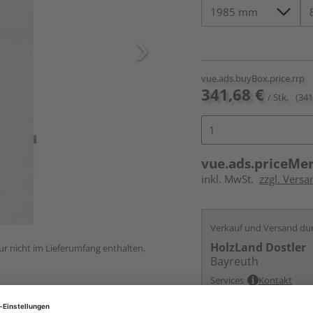
vue.ads.buyBox.price.rrp
341,68 €
/ Stk.
(341
vue.ads.priceMe
inkl. MwSt.
zzgl. Versa
Verkauf und Versand du
HolzLand Dostler
ur nicht im Lieferumfang enthalten,
Bayreuth
Services
Kontakt