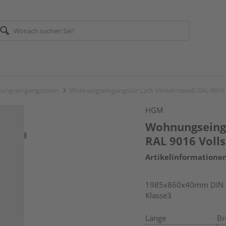
ungseingangstüren
Wohnungseingangstür Lack Verkehrsweiß RAL 9016 
HGM
Wohnungseing
RAL 9016 Voll
Artikelinformatione
1985x860x40mm DIN re
Klasse3
Länge
Br