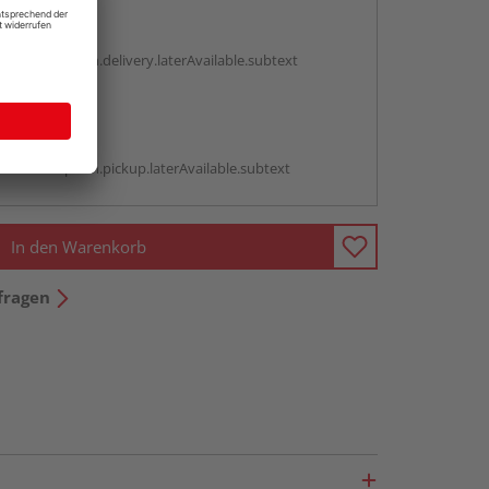
en
g:
antBox.option.delivery.laterAvailable.subtext
abholen
g:
antBox.option.pickup.laterAvailable.subtext
In den Warenkorb
fragen