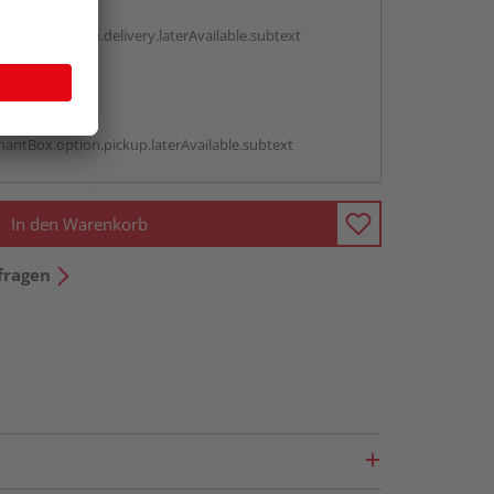
g:
antBox.option.delivery.laterAvailable.subtext
abholen
g:
antBox.option.pickup.laterAvailable.subtext
In den Warenkorb
fragen