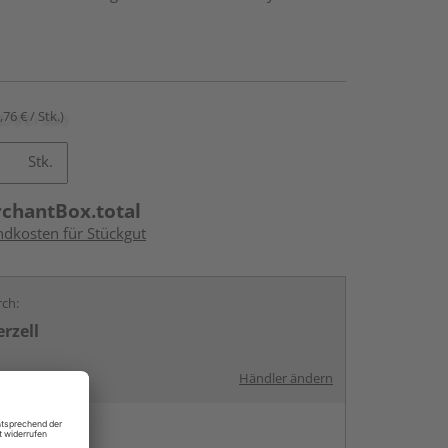
,76 € / Stk.)
Stk.
rchantBox.total
ndkosten für Stückgut
rch:
rzell
Händler ändern
en