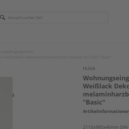
ungseingangstüren
 Perlstruktur melaminharzbeschichtet Vollspan KK3 SSK2 "Basic"
HUGA
Wohnungseinga
Weißlack Deko
melaminharzbe
"Basic"
Artikelinformatione
2110x985x46mm DIN rec