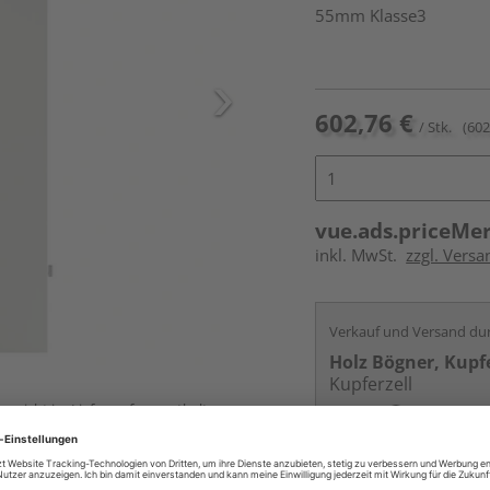
55mm Klasse3
602,76 €
/ Stk.
(602
vue.ads.priceMe
inkl. MwSt.
zzgl. Versa
Verkauf und Versand du
Holz Bögner, Kupfe
Kupferzell
ur nicht im Lieferumfang enthalten,
Services
Kontakt
Online bestell