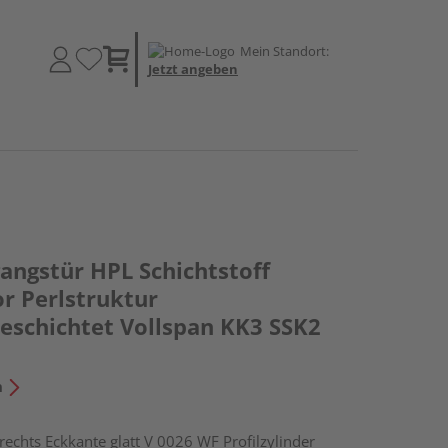
Mein Standort:
Jetzt angeben
ngstür HPL Schichtstoff
r Perlstruktur
schichtet Vollspan KK3 SSK2
n
hts Eckkante glatt V 0026 WF Profilzylinder