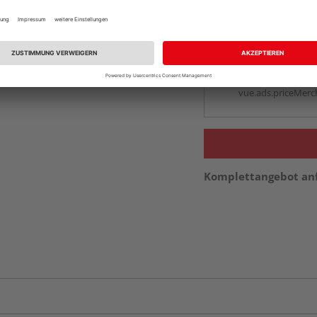
Auf Vorbestellun
vue.ads.priceMerch
Beim Händler 
Auf Vorbestellun
vue.ads.priceMerch
Komplettangebot an