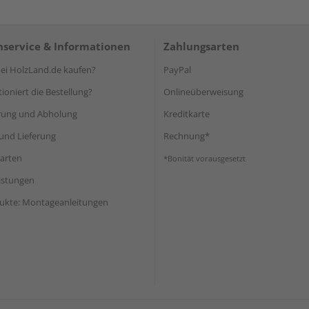
service & Informationen
Zahlungsarten
i HolzLand.de kaufen?
PayPal
ioniert die Bestellung?
Onlineüberweisung
rung und Abholung
Kreditkarte
und Lieferung
Rechnung*
arten
*Bonität vorausgesetzt
eistungen
ukte: Montageanleitungen