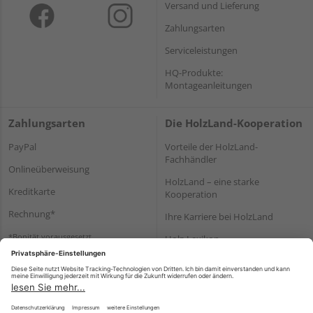
Versand und Lieferung
Zahlungsarten
Serviceleistungen
HQ-Produkte:
Montageanleitungen
Zahlungsarten
Die HolzLand-Kooperation
PayPal
Vorteile der HolzLand-
Fachhändler
Onlineüberweisung
HolzLand – eine starke
Kreditkarte
Kooperation
Rechnung*
Ihre Karriere bei HolzLand
*Bonität vorausgesetzt
Holz-Lexikon
Bauanleitungen
HolzLand Mitglieder-Bereich