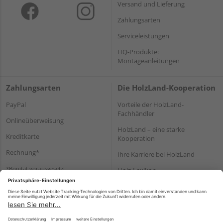
Versand und Lieferung
Zahlungsarten
Serviceleistungen
HQ-Produkte:
Montageanleitungen
Zahlungsarten
Die HolzLand-Kooperation
PayPal
Vorteile der HolzLand-
Fachhändler
Onlineüberweisung
HolzLand – eine starke
Kreditkarte
Kooperation
Rechnung*
Ihre Karriere bei HolzLand
*Bonität vorausgesetzt
Holz-Lexikon
Bauanleitungen
HolzLand Mitglieder-Bereich