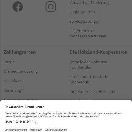
Versand und Lieferung
Zahlungsarten
Serviceleistungen
HQ-Produkte:
Montageanleitungen
Zahlungsarten
Die HolzLand-Kooperation
PayPal
Vorteile der HolzLand-
Fachhändler
Onlineüberweisung
HolzLand – eine starke
Kreditkarte
Kooperation
Rechnung*
Ihre Karriere bei HolzLand
*Bonität vorausgesetzt
Holz-Lexikon
Bauanleitungen
HolzLand Mitglieder-Bereich