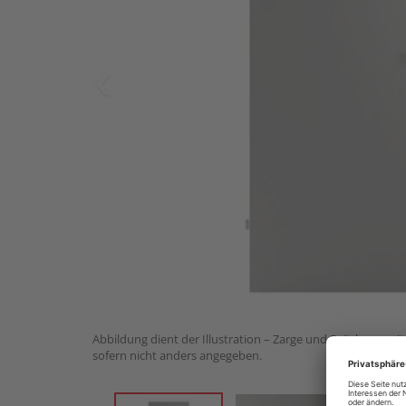
Abbildung dient der Illustration – Zarge und Drückergarnit
sofern nicht anders angegeben.