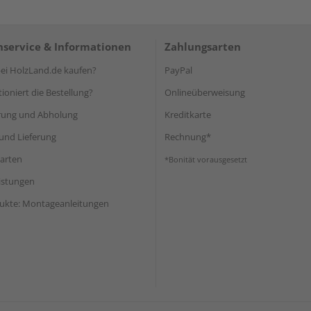
service & Informationen
Zahlungsarten
i HolzLand.de kaufen?
PayPal
ioniert die Bestellung?
Onlineüberweisung
rung und Abholung
Kreditkarte
und Lieferung
Rechnung*
arten
*Bonität vorausgesetzt
eistungen
ukte: Montageanleitungen