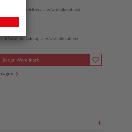
g:
antBox.option.delivery.laterAvailable.subtext
abholen
g:
antBox.option.pickup.laterAvailable.subtext
In den Warenkorb
fragen