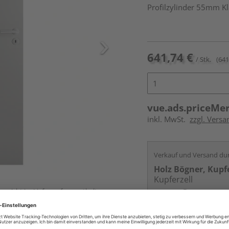
Profilzylinder 55mm K
641,74 €
/ Stk.
(641
vue.ads.priceMe
inkl. MwSt.
zzgl. Versa
Verkauf und Versand du
Holz Bögner, Kupfe
Kupferzell
ur nicht im Lieferumfang enthalten,
Services
Kontakt
Online bestell