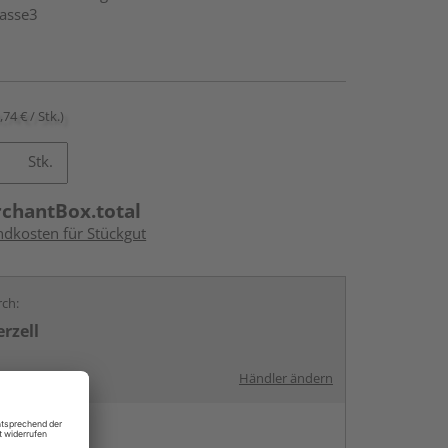
lasse3
,74 € / Stk.)
Stk.
rchantBox.total
ndkosten für Stückgut
rch:
rzell
Händler ändern
en