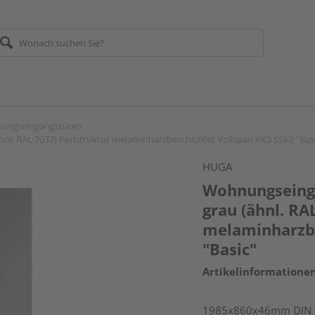
ungseingangstüren
l. RAL 7037) Perlstruktur melaminharzbeschichtet Vollspan KK3 SSK2 "Bas
HUGA
Wohnungseinga
grau (ähnl. RA
melaminharzbe
"Basic"
Artikelinformatione
1985x860x46mm DIN li