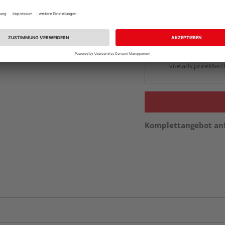
Auf Vorbestellun
vue.ads.priceMerch
Beim Händler 
Auf Vorbestellun
vue.ads.priceMerch
Komplettangebot an