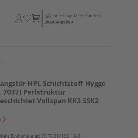
Mein Standort:
Jetzt angeben
ic"
ngstür HPL Schichtstoff Hygge
L 7037) Perlstruktur
schichtet Vollspan KK3 SSK2
n
nks Eckkante glatt VX 7939/160 18-3