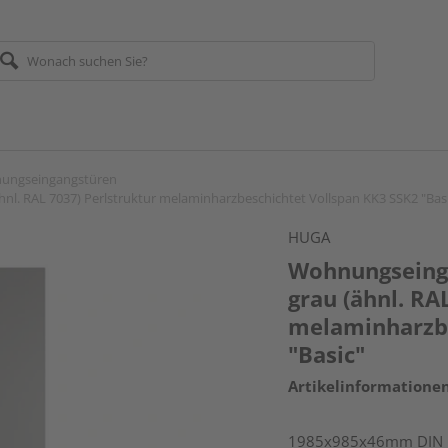
ungseingangstüren
l. RAL 7037) Perlstruktur melaminharzbeschichtet Vollspan KK3 SSK2 "Bas
HUGA
Wohnungseinga
grau (ähnl. RA
melaminharzbe
"Basic"
Artikelinformatione
1985x985x46mm DIN lin