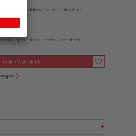
g:
antBox.option.delivery.laterAvailable.subtext
abholen
g:
antBox.option.pickup.laterAvailable.subtext
In den Warenkorb
fragen