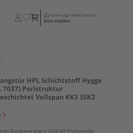
Mein Standort:
Jetzt angeben
ic"
ngstür HPL Schichtstoff Hygge
L 7037) Perlstruktur
schichtet Vollspan KK3 SSK2
n
ks Rundkante glatt V 0026 WF Profilzylinder