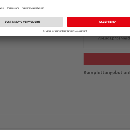
Auf Vorbestellun
vue.ads.priceMerch
Beim Händler 
Auf Vorbestellun
vue.ads.priceMerch
Komplettangebot an