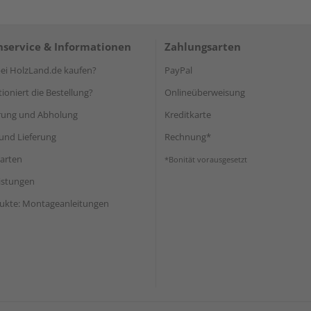
service & Informationen
Zahlungsarten
i HolzLand.de kaufen?
PayPal
ioniert die Bestellung?
Onlineüberweisung
rung und Abholung
Kreditkarte
und Lieferung
Rechnung*
arten
*Bonität vorausgesetzt
eistungen
ukte: Montageanleitungen