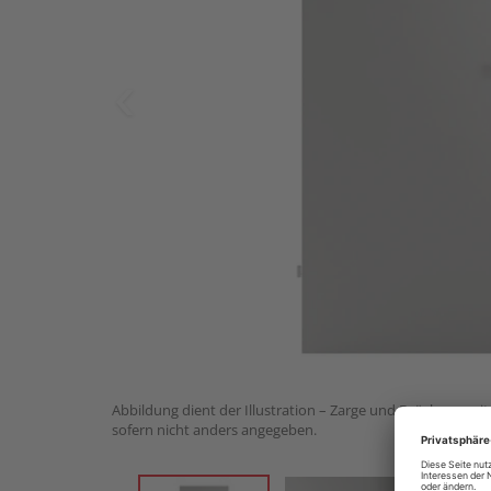
Abbildung dient der Illustration – Zarge und Drückergarnit
sofern nicht anders angegeben.