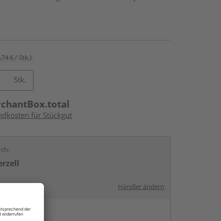
,74 € / Stk.)
Stk.
rchantBox.total
ndkosten für Stückgut
rch:
rzell
Händler ändern
en