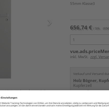
55mm Klasse3
656,74 €
/ Stk.
(656
vue.ads.priceMe
inkl. MwSt.
zzgl. Versa
Verkauf und Versand du
Holz Bögner, Kupfe
Kupferzell
ur nicht im Lieferumfang enthalten,
Services
Kontakt
Online bestell