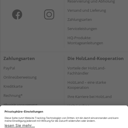
Reservierung und Abholung
Versand und Lieferung
Zahlungsarten
Serviceleistungen
HQ-Produkte:
Montageanleitungen
Zahlungsarten
Die HolzLand-Kooperation
PayPal
Vorteile der HolzLand-
Fachhändler
Onlineüberweisung
HolzLand – eine starke
Kreditkarte
Kooperation
Rechnung*
Ihre Karriere bei HolzLand
*Bonität vorausgesetzt
Holz-Lexikon
Bauanleitungen
HolzLand Mitglieder-Bereich