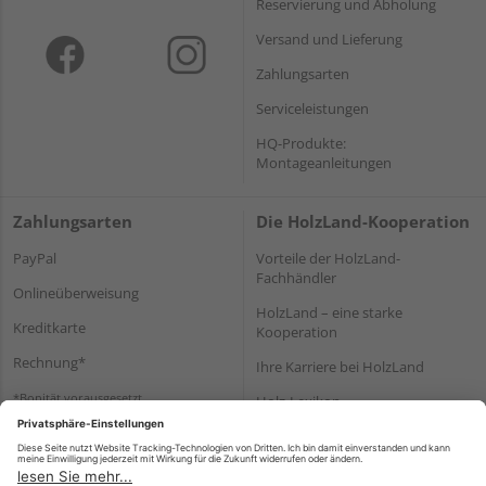
Reservierung und Abholung
Versand und Lieferung
Zahlungsarten
Serviceleistungen
HQ-Produkte:
Montageanleitungen
Zahlungsarten
Die HolzLand-Kooperation
PayPal
Vorteile der HolzLand-
Fachhändler
Onlineüberweisung
HolzLand – eine starke
Kreditkarte
Kooperation
Rechnung*
Ihre Karriere bei HolzLand
*Bonität vorausgesetzt
Holz-Lexikon
Bauanleitungen
HolzLand Mitglieder-Bereich