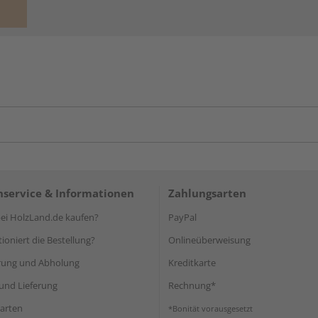
service & Informationen
Zahlungsarten
i HolzLand.de kaufen?
PayPal
ioniert die Bestellung?
Onlineüberweisung
rung und Abholung
Kreditkarte
und Lieferung
Rechnung*
arten
*Bonität vorausgesetzt