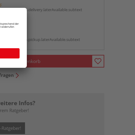
g:
antBox.option.delivery.laterAvailable.subtext
abholen
g:
antBox.option.pickup.laterAvailable.subtext
In den Warenkorb
fragen
eitere Infos?
erem Ratgeber!
Ratgeber!