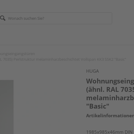
ungseingangstüren
 7035) Perlstruktur melaminharzbeschichtet Vollspan KK3 SSK2 "Basic"
HUGA
Wohnungseinga
(ähnl. RAL 703
melaminharzbe
"Basic"
Artikelinformatione
1985x985x46mm DIN lin