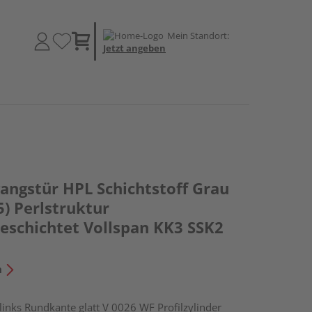
Mein Standort:
Jetzt angeben
ngstür HPL Schichtstoff Grau
5) Perlstruktur
schichtet Vollspan KK3 SSK2
n
ks Rundkante glatt V 0026 WF Profilzylinder