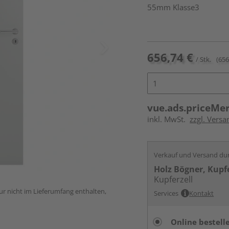
55mm Klasse3
656,74 €
/ Stk.
(656
vue.ads.priceMe
inkl. MwSt.
zzgl. Versa
Verkauf und Versand du
Holz Bögner, Kupfe
Kupferzell
ur nicht im Lieferumfang enthalten,
Services
Kontakt
Online bestell