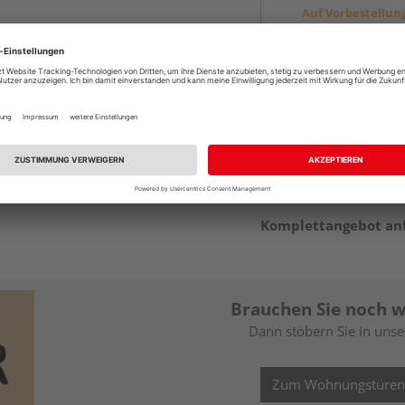
Auf Vorbestellun
vue.ads.priceMerch
Beim Händler 
Auf Vorbestellun
vue.ads.priceMerch
Komplettangebot an
Brauchen Sie noch w
Dann stöbern Sie in uns
Zum Wohnungstüren-