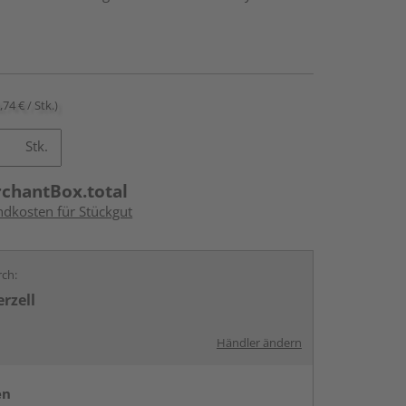
,74 € / Stk.)
Stk.
rchantBox.total
ndkosten für Stückgut
rch:
rzell
Händler ändern
en