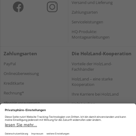
Versand und Lieferung
Zahlungsarten
Serviceleistungen
HQ-Produkte:
Montageanleitungen
Zahlungsarten
Die HolzLand-Kooperation
PayPal
Vorteile der HolzLand-
Fachhändler
Onlineüberweisung
HolzLand – eine starke
Kreditkarte
Kooperation
Rechnung*
Ihre Karriere bei HolzLand
*Bonität vorausgesetzt
Holz-Lexikon
Bauanleitungen
HolzLand Mitglieder-Bereich