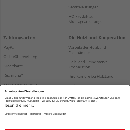
Serviceleistungen
HQ-Produkte:
Montageanleitungen
Zahlungsarten
Die HolzLand-Kooperation
PayPal
Vorteile der HolzLand-
Fachhändler
Onlineüberweisung
HolzLand – eine starke
Kreditkarte
Kooperation
Rechnung*
Ihre Karriere bei HolzLand
*Bonität vorausgesetzt
Holz-Lexikon
Bauanleitungen
HolzLand Mitglieder-Bereich
Impressum
Datenschutz
Nutzungsbedingungen