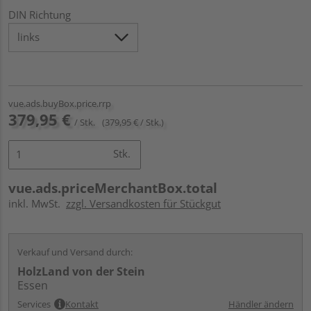
DIN Richtung
vue.ads.buyBox.price.rrp
379,95 €
/ Stk.
(379,95 € / Stk.)
Stk.
vue.ads.priceMerchantBox.total
inkl. MwSt.
zzgl. Versandkosten für Stückgut
Verkauf und Versand durch:
HolzLand von der Stein
Essen
Services
Kontakt
Händler ändern