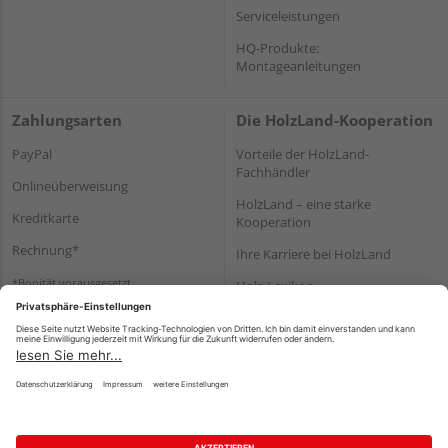
Serviceleistungen
HQ-Produkte:
Montageanleitungen
Zahlungsarten
Die HolzLand-Kooperation
PayPal
Vorteile der HolzLand-
Fachhändler
Onlineüberweisung
HolzLand – eine starke
Kreditkarte
Kooperation
Rechnung*
Ihre Karriere bei HolzLand
*Bonität vorausgesetzt
Holz-Lexikon
Bauanleitungen
HolzLand Mitglieder-Bereich
Impressum
Datenschutz
Nutzungsbedingungen