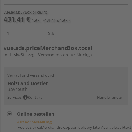
vue.ads.buyBox.price.rrp
431,41 €
/ Stk.
(431,41 € / Stk.)
Stk.
vue.ads.priceMerchantBox.total
inkl. MwSt.
zzgl. Versandkosten für Stückgut
Verkauf und Versand durch:
HolzLand Dostler
Bayreuth
Services
Kontakt
Händler ändern
Online bestellen
Auf Vorbestellung:
vue.ads.priceMerchantBox.option.delivery.laterAvailable.subtext