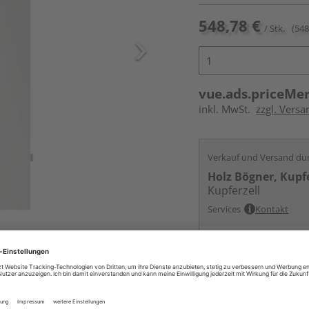
548,78 €
/ Stk.
(548
vue.ads.priceMe
inkl. MwSt.
zzgl. Versa
Verkauf und Versand du
Holz Bögner, Kupfe
Kupferzell
Services
Kontakt
ur nicht im Lieferumfang enthalten,
Online bestell
Auf Vorbestellun
vue.ads.priceMerch