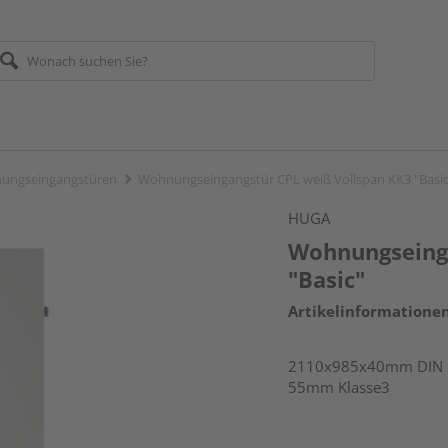
ungseingangstüren
Wohnungseingangstür CPL weiß Vollspan KK3 "Basic
HUGA
Wohnungseinga
"Basic"
Artikelinformatione
2110x985x40mm DIN rec
55mm Klasse3