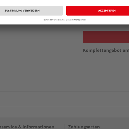
Beim Händler 
Auf Vorbestellun
vue.ads.priceMerch
Komplettangebot an
service & Informationen
Zahlungsarten