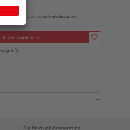
abholen
g:
antBox.option.pickup.laterAvailable.subtext
In den Warenkorb
fragen
Die HolzLand-Kooperation