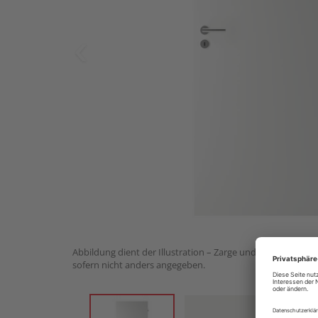
Abbildung dient der Illustration – Zarge und Drückergarnit
sofern nicht anders angegeben.