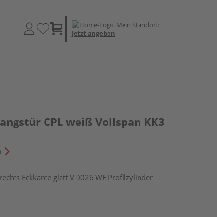
Mein Standort:
Jetzt angeben
"
ngstür CPL weiß Vollspan KK3
n
hts Eckkante glatt V 0026 WF Profilzylinder