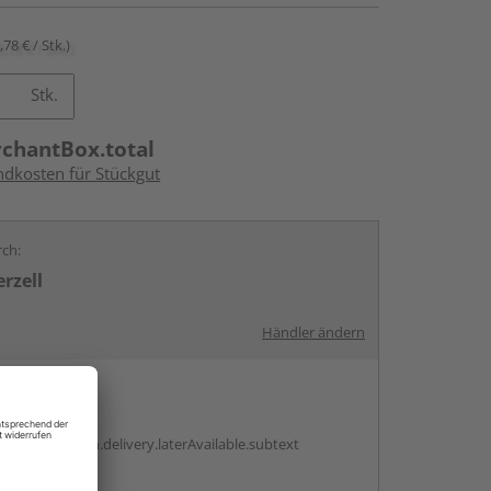
,78 € / Stk.)
Stk.
rchantBox.total
ndkosten für Stückgut
rch:
rzell
Händler ändern
en
g:
antBox.option.delivery.laterAvailable.subtext