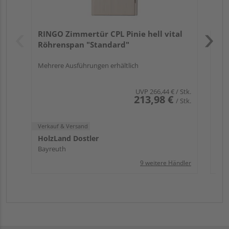
Verk
Hol
RINGO Zimmertür CPL Pinie hell vital
Bay
Röhrenspan "Standard"
Mehrere Ausführungen erhältlich
UVP
266,44 €
/ Stk.
213,98 €
/ Stk.
Verkauf & Versand
HolzLand Dostler
Bayreuth
9 weitere Händler