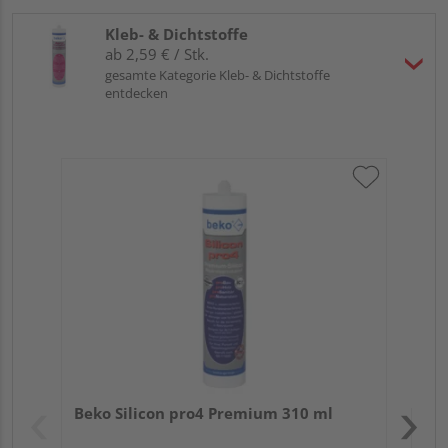
Kleb- & Dichtstoffe
ab 2,59 € / Stk.
gesamte Kategorie Kleb- & Dichtstoffe
entdecken
Bek
Meh
Verk
Hol
Beko Silicon pro4 Premium 310 ml
Kref