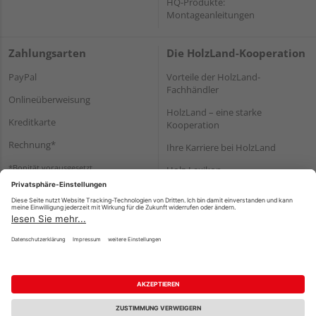
HQ-Produkte:
Montageanleitungen
Zahlungsarten
Die HolzLand-Kooperation
PayPal
Vorteile der HolzLand-
Fachhändler
Onlineüberweisung
HolzLand – eine starke
Kreditkarte
Kooperation
Rechnung*
Ihre Karriere bei HolzLand
*Bonität vorausgesetzt
Holz-Lexikon
Bauanleitungen
HolzLand Mitglieder-Bereich
Impressum
Datenschutz
Nutzungsbedingungen
Barrierefreiheitserklärung
Vertrag widerrufen