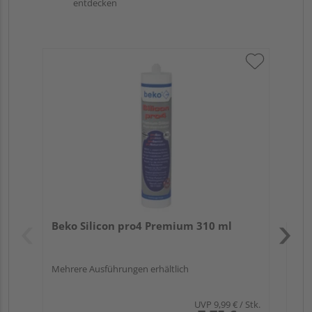
entdecken
Bek
Meh
Verk
Hol
Beko Silicon pro4 Premium 310 ml
Che
Mehrere Ausführungen erhältlich
UVP
9,99 €
/ Stk.