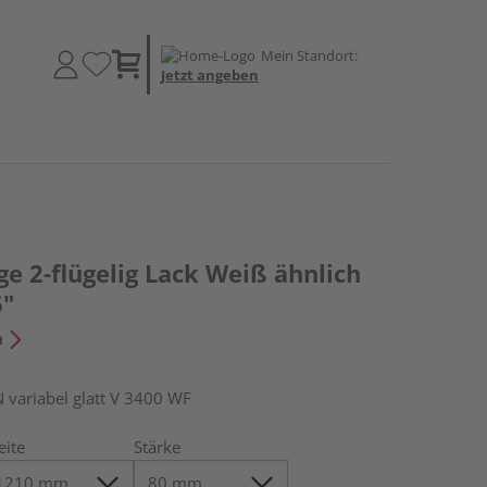
Mein Standort:
Jetzt angeben
 2-flügelig Lack Weiß ähnlich
6"
n
ariabel glatt V 3400 WF
eite
Stärke