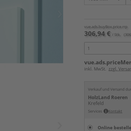
vue.ads.buyBox.price.rrp
306,94 €
/ Stk.
(306
vue.ads.priceMe
inkl. MwSt.
zzgl. Versa
Verkauf und Versand du
HolzLand Roeren
Krefeld
Services
Kontakt
Online bestell