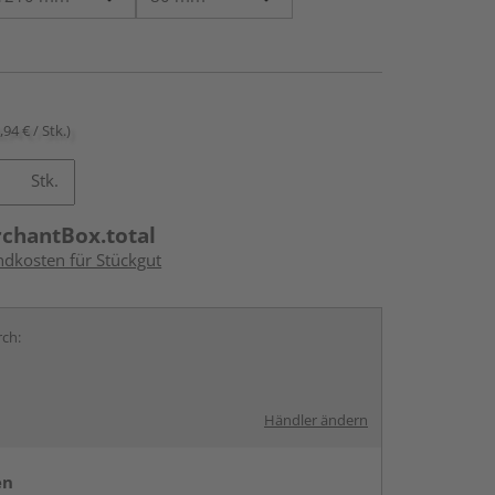
,94 € / Stk.)
Stk.
rchantBox.total
ndkosten für Stückgut
rch:
Händler ändern
en