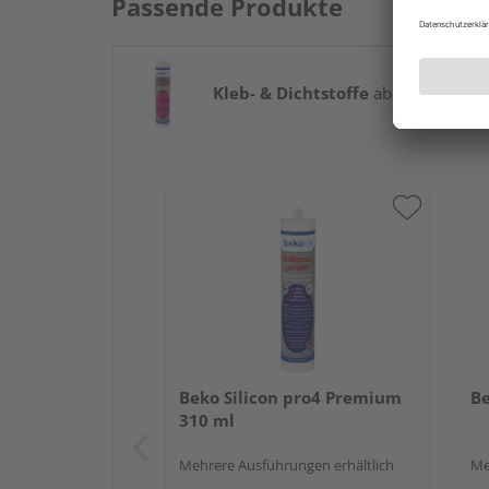
Passende Produkte
Kleb- & Dichtstoffe
ab 2,34 € / Stk.
Beko Silicon pro4 Premium
Be
310 ml
Mehrere Ausführungen erhältlich
Me