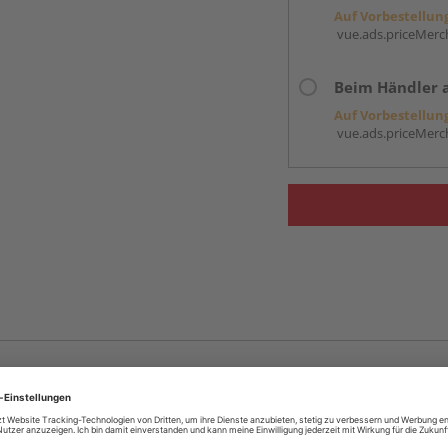
Auf Vorbestellun
vue.ads.priceMerch
Beim Händler 
Auf Vorbestellun
vue.ads.priceMerch