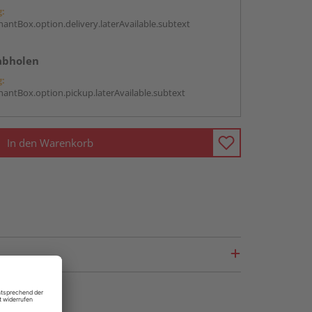
g:
antBox.option.delivery.laterAvailable.subtext
abholen
g:
antBox.option.pickup.laterAvailable.subtext
In den Warenkorb