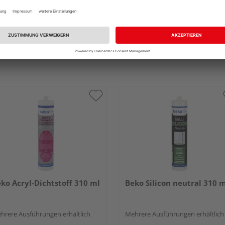
ko Acryl-Dichtstoff 310 ml
Beko Silicon neutral 310 
hrere Ausführungen erhältlich
Mehrere Ausführungen erhältlich