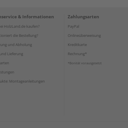
service & Informationen
Zahlungsarten
i HolzLand.de kaufen?
PayPal
ioniert die Bestellung?
Onlineüberweisung
rung und Abholung
Kreditkarte
und Lieferung
Rechnung*
arten
*Bonität vorausgesetzt
eistungen
ukte: Montageanleitungen