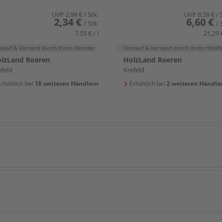
UVP
2,99 €
/ Stk.
UVP
8,59 €
/ 
2,34 €
6,60 €
/ Stk.
/ 
7,55 € / l
21,29 €
rkauf & Versand
durch Ihren Händler
Verkauf & Versand
durch Ihren Händl
lzLand Roeren
HolzLand Roeren
efeld
Krefeld
rhältlich bei
18 weiteren Händlern
Erhältlich bei
2 weiteren Händle