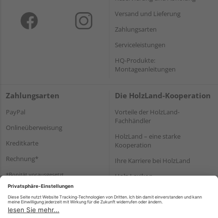
Versand und Lieferung
Zahlungsarten
Serviceleistungen
HQ-Produkte:
Montageanleitungen
Zahlungsarten
Die HolzLand-Kooperation
PayPal
Vorteile der HolzLand-
Fachhändler
Onlineüberweisung
HolzLand – eine starke
Kreditkarte
Kooperation
Rechnung*
Ihre Karriere bei HolzLand
*Bonität vorausgesetzt
Holz-Lexikon
Bauanleitungen
HolzLand Mitglieder-Bereich