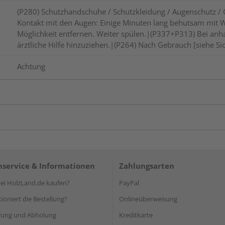
(P280) Schutzhandschuhe / Schutzkleidung / Augenschutz /
Kontakt mit den Augen: Einige Minuten lang behutsam mit 
Möglichkeit entfernen. Weiter spülen.|(P337+P313) Bei anha
ärztliche Hilfe hinzuziehen.|(P264) Nach Gebrauch [siehe Si
Achtung
service & Informationen
Zahlungsarten
i HolzLand.de kaufen?
PayPal
ioniert die Bestellung?
Onlineüberweisung
rung und Abholung
Kreditkarte