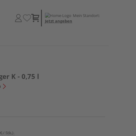
Mein Standort:
Jetzt angeben
er K - 0,75 l
n
€ / Stk.)