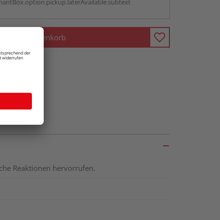
antBox.option.pickup.laterAvailable.subtext
In den Warenkorb
ische Reaktionen hervorrufen.