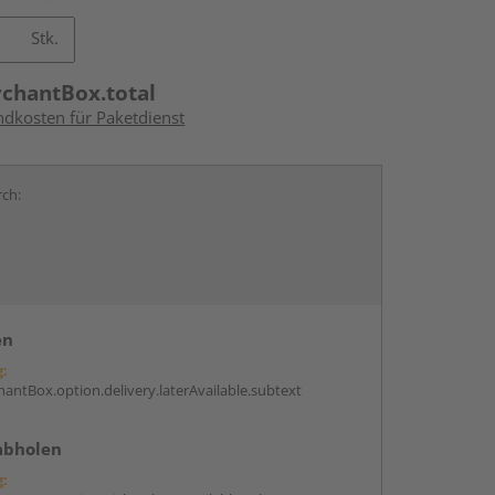
Stk.
rchantBox.total
ndkosten für Paketdienst
rch:
en
g:
antBox.option.delivery.laterAvailable.subtext
abholen
g: