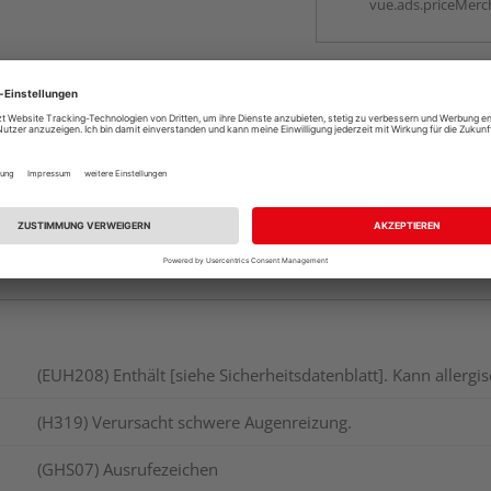
vue.ads.priceMerch
(EUH208) Enthält [siehe Sicherheitsdatenblatt]. Kann allerg
(H319) Verursacht schwere Augenreizung.
(GHS07) Ausrufezeichen