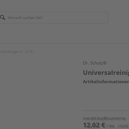
salreiniger K - 0,75 l
Dr. Schutz®
Universalreinig
Artikelinformatione
vue.ads.buyBox.price.rrp
12,02 €
/ Stk.
(12,02 