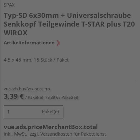
SPAX
Typ-SD 6x30mm + Universalschraube
Senkkopf Teilgewinde T-STAR plus T20
WIROX
Artikelinformationen
4,5 x 45 mm, 15 Stück / Paket
vue.ads.buyBox.price.rrp
3,39 €
/ Paket(e)
(3,39 € / Paket(e))
Paket(e)
vue.ads.priceMerchantBox.total
inkl. MwSt.
zzgl. Versandkosten für Paketdienst