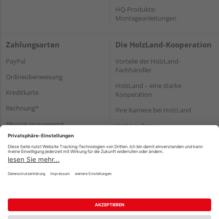
HQ-Produkte:
Montageanleitungen
Zahlungsarten
Die HolzLand-Kooperation
PayPal
Vorteile der HolzLand-
Fachhändler
Onlineüberweisung
HolzLand – eine starke
Kreditkarte
Kooperation
Rechnung*
Ihre Karriere bei HolzLand
*Bonität vorausgesetzt
Holz-Lexikon
Bauanleitungen
HolzLand Mitglieder-Bereich
Impressum
Datenschutz
Nutzungsbedingungen
Barrierefreiheitserklärung
Vertrag widerrufen