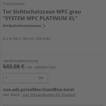
TraumGarten
Tor Sichtschutzzaun WPC grau
"SYSTEM WPC PLATINUM XL"
Artikelinformationen
B x H: 98 x 180 cm, DIN links
vue.ads.buyBox.price.rrp
643,08 €
/ Stk.
(643,08 € / Stk.)
Stk.
vue.ads.priceMerchantBox.total
inkl. MwSt.
zzgl. Versandkosten für Stückgut