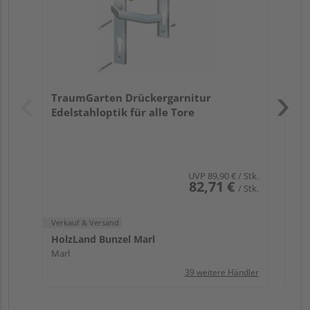
Verk
Hol
TraumGarten Drückergarnitur
Mar
Edelstahloptik für alle Tore
UVP
89,90 €
/ Stk.
82,71 €
/ Stk.
Verkauf & Versand
HolzLand Bunzel Marl
Marl
39 weitere Händler