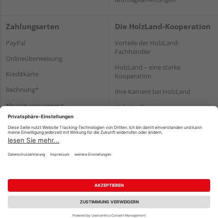
Zahlungsarten
Die HolzLand-Kooperation
PayPal
Vorteile der HolzLand-
Fachhändler
Onlineüberweisung
HolzLand – eine starke
Kreditkarte
Kooperation
Rechnung*
Ihre Karriere bei HolzLand
*Bonität vorausgesetzt
Holz-Lexikon
Bauanleitungen
HolzLand Mitglieder-Bereich
Impressum
Datenschutz
Nutzungsbedingungen
Barrierefreiheitserklärung
Vertrag widerrufen
©
HolzLand GmbH