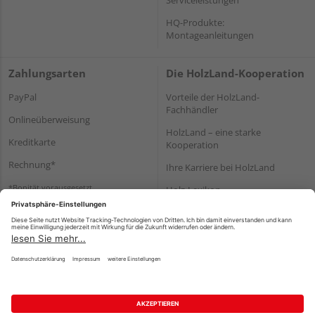
HQ-Produkte:
Montageanleitungen
Zahlungsarten
Die HolzLand-Kooperation
PayPal
Vorteile der HolzLand-
Fachhändler
Onlineüberweisung
HolzLand – eine starke
Kreditkarte
Kooperation
Rechnung*
Ihre Karriere bei HolzLand
*Bonität vorausgesetzt
Holz-Lexikon
Bauanleitungen
HolzLand Mitglieder-Bereich
Impressum
Datenschutz
Nutzungsbedingungen