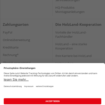
HQ-Produkte:
Montageanleitungen
Zahlungsarten
Die HolzLand-Kooperation
PayPal
Vorteile der HolzLand-
Fachhändler
Onlineüberweisung
HolzLand – eine starke
Kreditkarte
Kooperation
Rechnung*
Ihre Karriere bei HolzLand
*Bonität vorausgesetzt
Holz-Lexikon
Bauanleitungen
HolzLand Mitglieder-Bereich
Impressum
Datenschutz
Nutzungsbedingungen