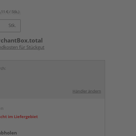
,11 € / Stk.)
Stk.
rchantBox.total
ndkosten für Stückgut
rch:
Händler ändern
en
icht im Liefergebiet
abholen