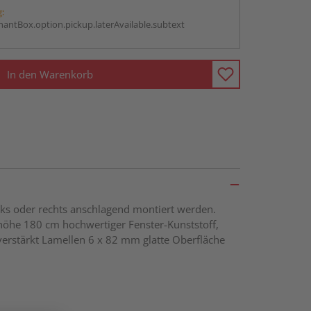
g:
antBox.option.pickup.laterAvailable.subtext
In den Warenkorb
inks oder rechts anschlagend montiert werden.
öhe 180 cm hochwertiger Fenster-Kunststoff,
erstärkt Lamellen 6 x 82 mm glatte Oberfläche