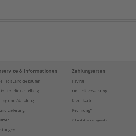
service & Informationen
Zahlungsarten
i HolzLand.de kaufen?
PayPal
ioniert die Bestellung?
Onlineüberweisung
rung und Abholung
Kreditkarte
und Lieferung
Rechnung*
arten
*Bonität vorausgesetzt
eistungen