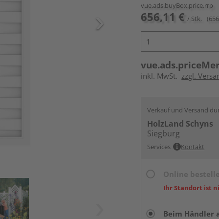
vue.ads.buyBox.price.rrp
656,11 €
/ Stk.
(656
vue.ads.priceMe
inkl. MwSt.
zzgl. Versa
Verkauf und Versand du
HolzLand Schyns
Siegburg
Services
Kontakt
Online bestell
Ihr Standort ist n
Beim Händler 