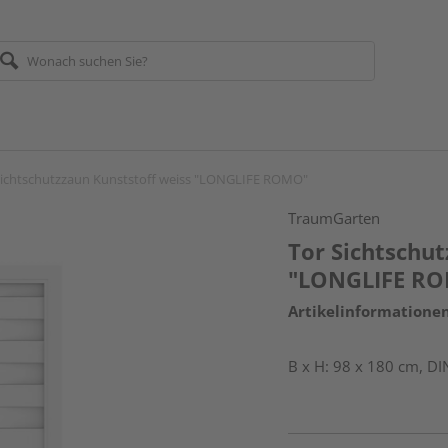
Sichtschutzzaun Kunststoff weiss "LONGLIFE ROMO"
TraumGarten
Tor Sichtschut
"LONGLIFE R
Artikelinformatione
B x H: 98 x 180 cm, DI