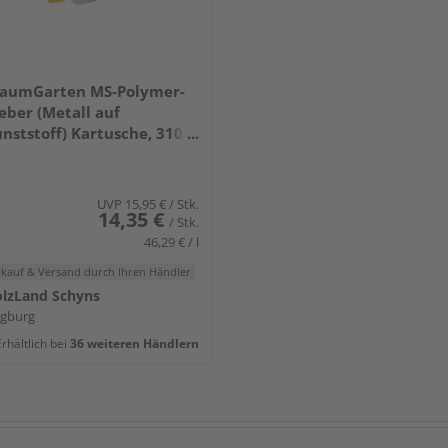
raumGarten MS-Polymer-
eber (Metall auf
nststoff) Kartusche, 310
l
UVP
15,95 €
/ Stk.
14,35 €
/ Stk.
46,29 € / l
rkauf & Versand
durch Ihren Händler
lzLand Schyns
egburg
rhältlich bei
36 weiteren Händlern