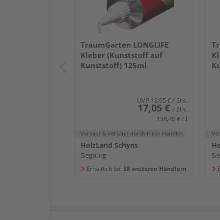
TraumGarten LONGLIFE
T
Kleber (Kunststoff auf
Kl
Kunststoff) 125ml
Ku
m
UVP
18,95 €
/ Stk.
17,05 €
/ Stk.
136,40 € / l
Verkauf & Versand
durch Ihren Händler
Ve
HolzLand Schyns
Ho
Siegburg
Si
Erhältlich bei
38 weiteren Händlern
E