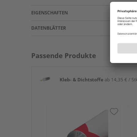
EIGENSCHAFTEN
DATENBLÄTTER
Passende Produkte
Kleb- & Dichtstoffe
ab 14,35 € / St