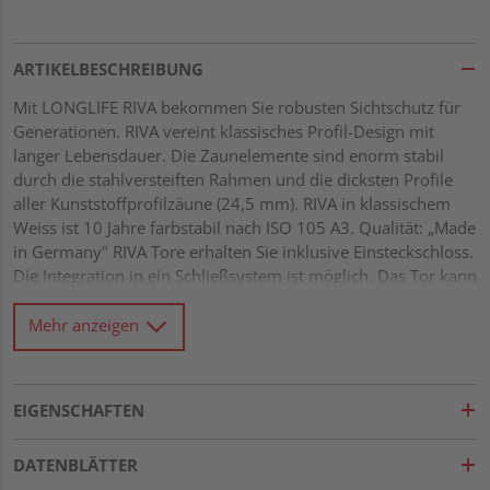
ARTIKELBESCHREIBUNG
Mit LONGLIFE RIVA bekommen Sie robusten Sichtschutz für
Generationen. RIVA vereint klassisches Profil-Design mit
langer Lebensdauer. Die Zaunelemente sind enorm stabil
durch die stahlversteiften Rahmen und die dicksten Profile
aller Kunststoffprofilzäune (24,5 mm). RIVA in klassischem
Weiss ist 10 Jahre farbstabil nach ISO 105 A3. Qualität: „Made
in Germany" RIVA Tore erhalten Sie inklusive Einsteckschloss.
Die Integration in ein Schließsystem ist möglich. Das Tor kann
links oder rechts anschlagend montiert werden. WICHTIG:
Stabilisieren Sie beide Torpfosten mit den LONGLIFE
Mehr anzeigen
Torpfostenverstärkungen. LONGLIFE RIVA Systemhöhe 180
cm hochwertiger Fenster-Kunststoff, weiß Rahmen: 68 x 48
mm, verschweißt
EIGENSCHAFTEN
DATENBLÄTTER