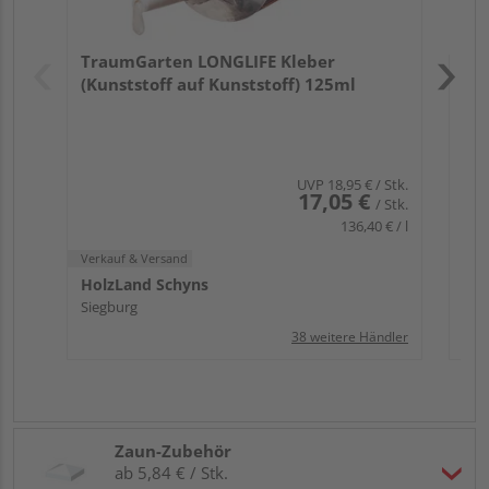
Verk
Hol
TraumGarten LONGLIFE Kleber
Sie
(Kunststoff auf Kunststoff) 125ml
UVP
18,95 €
/ Stk.
17,05 €
/ Stk.
136,40 € / l
Verkauf & Versand
HolzLand Schyns
Siegburg
38 weitere Händler
Zaun-Zubehör
ab 5,84 € / Stk.