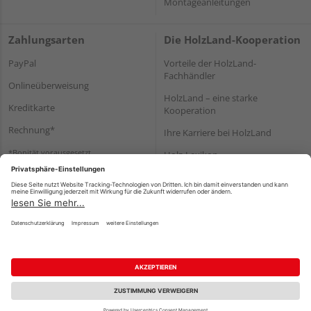
Montageanleitungen
Zahlungsarten
Die HolzLand-Kooperation
PayPal
Vorteile der HolzLand-
Fachhändler
Onlineüberweisung
HolzLand – eine starke
Kreditkarte
Kooperation
Rechnung*
Ihre Karriere bei HolzLand
*Bonität vorausgesetzt
Holz-Lexikon
Bauanleitungen
HolzLand Mitglieder-Bereich
Impressum
Datenschutz
Nutzungsbedingungen
Barrierefreiheitserklärung
Vertrag widerrufen
©
HolzLand GmbH