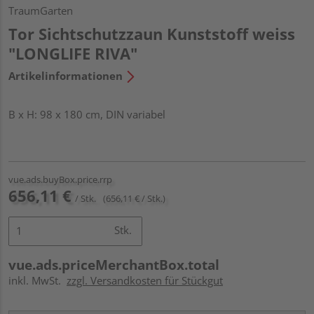
TraumGarten
Tor Sichtschutzzaun Kunststoff weiss
"LONGLIFE RIVA"
Artikelinformationen
B x H: 98 x 180 cm, DIN variabel
vue.ads.buyBox.price.rrp
656,11 €
/ Stk.
(656,11 € / Stk.)
Stk.
vue.ads.priceMerchantBox.total
inkl. MwSt.
zzgl. Versandkosten für Stückgut