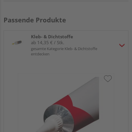
Passende Produkte
Kleb- & Dichtstoffe
ab 14,35 € / Stk.
gesamte Kategorie Kleb- & Dichtstoffe
entdecken
Tr
(Me
ml