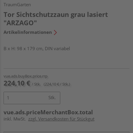
TraumGarten
Tor Sichtschutzzaun grau lasiert
"ARZAGO"
Artikelinformationen
B x H: 98 x 179 cm, DIN variabel
vue.ads.buyBox.price.rrp
224,10 €
/ Stk.
(224,10 € / Stk.)
Stk.
vue.ads.priceMerchantBox.total
inkl. MwSt.
zzgl. Versandkosten für Stückgut