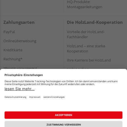
HQ-Produkte:
Montageanleitungen
Zahlungsarten
Die HolzLand-Kooperation
PayPal
Vorteile der HolzLand-
Fachhändler
Onlineüberweisung
HolzLand – eine starke
Kreditkarte
Kooperation
Rechnung*
Ihre Karriere bei HolzLand
*Bonität vorausgesetzt
Holz-Lexikon
Bauanleitungen
HolzLand Mitglieder-Bereich
Impressum
Datenschutz
Nutzungsbedingungen
Barrierefreiheitserklärung
Vertrag widerrufen