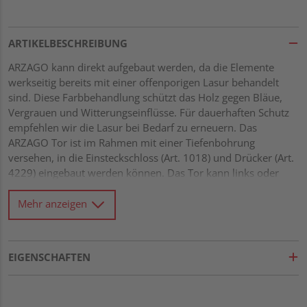
ARTIKELBESCHREIBUNG
ARZAGO kann direkt aufgebaut werden, da die Elemente
werkseitig bereits mit einer offenporigen Lasur behandelt
sind. Diese Farbbehandlung schützt das Holz gegen Bläue,
Vergrauen und Witterungseinflüsse. Für dauerhaften Schutz
empfehlen wir die Lasur bei Bedarf zu erneuern. Das
ARZAGO Tor ist im Rahmen mit einer Tiefenbohrung
versehen, in die Einsteckschloss (Art. 1018) und Drücker (Art.
4229) eingebaut werden können. Das Tor kann links oder
rechts anschlagend montiert werden. Stabile Elemente mit
eleganter, horizontaler Profilierung Stabiler Rahmen 40 x 70
Mehr anzeigen
mm mit verzapften Ecken Drainagenut und
Wasserablauflöcher im unteren Rahmen Kleinastige Profile
21 x 122 mm mit Riffel-Hobelung Alle Verbindungen aus
EIGENSCHAFTEN
Edelstahl Tor rückseitig mit Diagonalverstrebung für Extra-
Stabilität