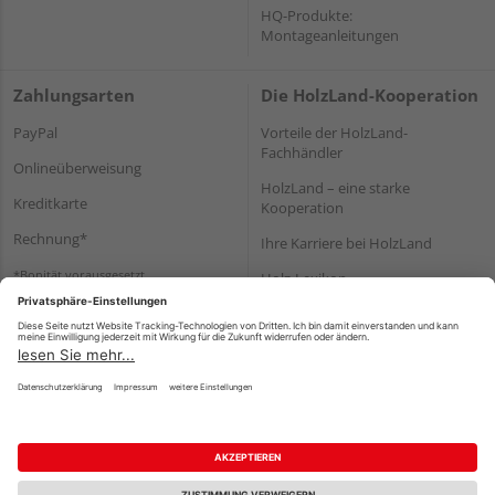
HQ-Produkte:
Montageanleitungen
Zahlungsarten
Die HolzLand-Kooperation
PayPal
Vorteile der HolzLand-
Fachhändler
Onlineüberweisung
HolzLand – eine starke
Kreditkarte
Kooperation
Rechnung*
Ihre Karriere bei HolzLand
*Bonität vorausgesetzt
Holz-Lexikon
Bauanleitungen
HolzLand Mitglieder-Bereich
Impressum
Datenschutz
Nutzungsbedingungen
Barrierefreiheitserklärung
Vertrag widerrufen