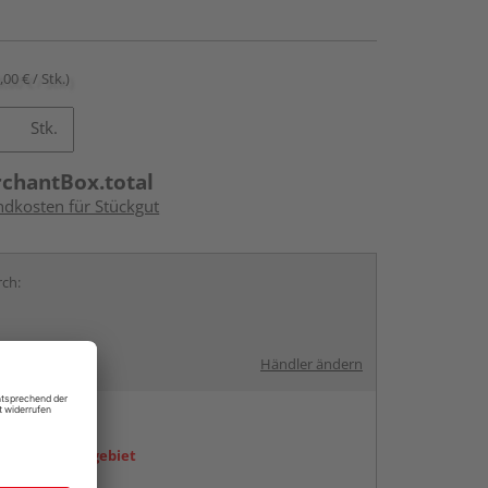
,00 € / Stk.)
Stk.
rchantBox.total
ndkosten für Stückgut
rch:
Händler ändern
en
icht im Liefergebiet