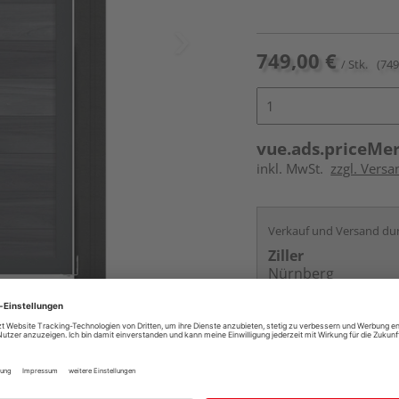
749,00 €
/ Stk.
(749
vue.ads.priceMe
inkl. MwSt.
zzgl. Versa
Verkauf und Versand du
Ziller
Nürnberg
Services
Kontakt
Online bestell
Ihr Standort ist n