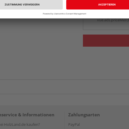
Beim Händler 
Auf Vorbestellun
vue.ads.priceMerch
service & Informationen
Zahlungsarten
i HolzLand.de kaufen?
PayPal