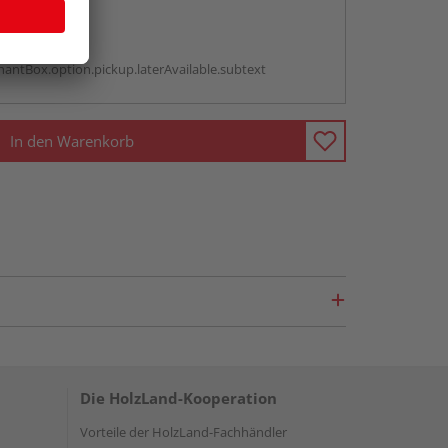
abholen
g:
antBox.option.pickup.laterAvailable.subtext
In den Warenkorb
Die HolzLand-Kooperation
Vorteile der HolzLand-Fachhändler