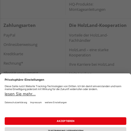
HQ-Produkte:
Montageanleitungen
Zahlungsarten
Die HolzLand-Kooperation
PayPal
Vorteile der HolzLand-
Fachhändler
Onlineüberweisung
HolzLand – eine starke
Kreditkarte
Kooperation
Rechnung*
Ihre Karriere bei HolzLand
*Bonität vorausgesetzt
Holz-Lexikon
Bauanleitungen
HolzLand Mitglieder-Bereich
Impressum
Datenschutz
Nutzungsbedingungen
Barrierefreiheitserklärung
Vertrag widerrufen