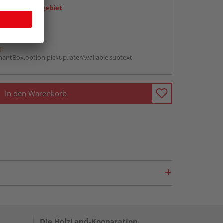
icht im Liefergebiet
abholen
g:
antBox.option.pickup.laterAvailable.subtext
In den Warenkorb
Die HolzLand-Kooperation