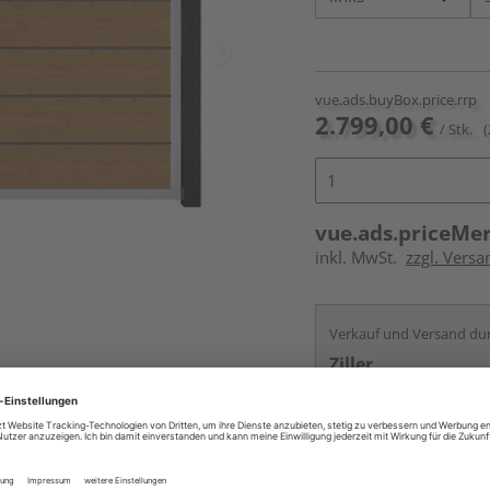
vue.ads.buyBox.price.rrp
2.799,00 €
/ Stk.
(
vue.ads.priceMe
inkl. MwSt.
zzgl. Vers
Verkauf und Versand du
Ziller
Nürnberg
Services
Kontakt
Online bestell