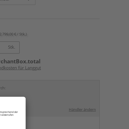
2.799,00 € / Stk.)
Stk.
rchantBox.total
andkosten für Langgut
rch:
Händler ändern
en