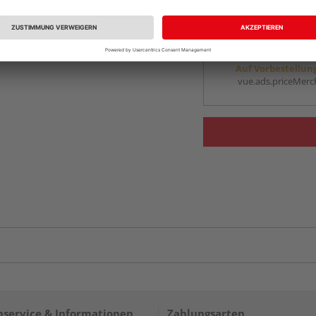
Ihr Standort ist n
Beim Händler 
Auf Vorbestellun
vue.ads.priceMerch
service & Informationen
Zahlungsarten