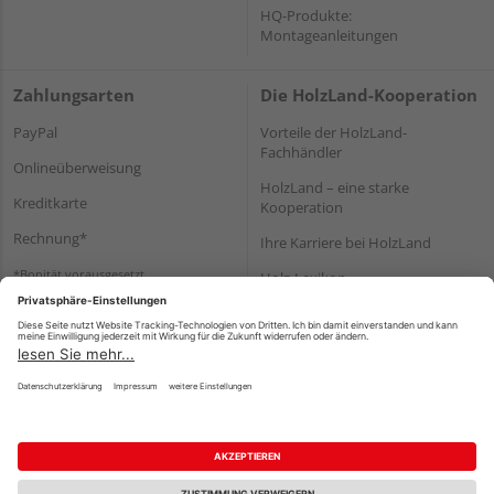
HQ-Produkte:
Montageanleitungen
Zahlungsarten
Die HolzLand-Kooperation
PayPal
Vorteile der HolzLand-
Fachhändler
Onlineüberweisung
HolzLand – eine starke
Kreditkarte
Kooperation
Rechnung*
Ihre Karriere bei HolzLand
*Bonität vorausgesetzt
Holz-Lexikon
Bauanleitungen
HolzLand Mitglieder-Bereich
Impressum
Datenschutz
Nutzungsbedingungen
Barrierefreiheitserklärung
Vertrag widerrufen