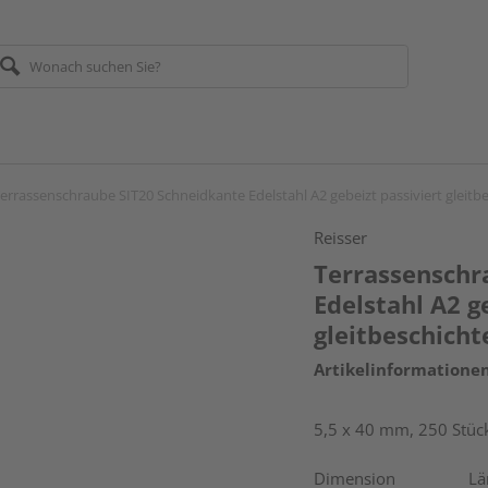
errassenschraube SIT20 Schneidkante Edelstahl A2 gebeizt passiviert gleitb
Reisser
Terrassenschr
Edelstahl A2 g
gleitbeschicht
Artikelinformatione
5,5 x 40 mm, 250 Stück
Dimension
Lä