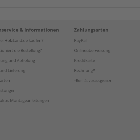
service & Informationen
Zahlungsarten
i HolzLand.de kaufen?
PayPal
ioniert die Bestellung?
Onlineüberweisung
rung und Abholung
Kreditkarte
und Lieferung
Rechnung*
arten
*Bonität vorausgesetzt
eistungen
ukte: Montageanleitungen