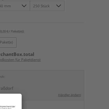
60,20 € / Paket(e))
Paket(e)
rchantBox.total
ndkosten für Paketdienst
rch:
raßdorf
Händler ändern
en