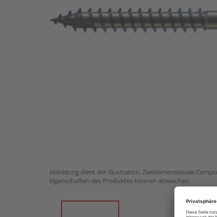
Abbildung dient der Illustration. Zweidimensionale Comput
Eigenschaften des Produktes können abweichen.