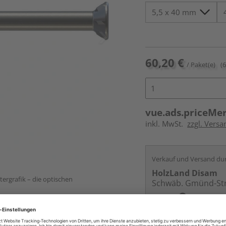
60,20 €
/ Paket(e)
(
vue.ads.priceMe
inkl. MwSt.
zzgl. Versa
Verkauf und Versand du
HolzLand Disam
ergrafik – die optischen
Schwäb. Gmünd-St
Services
Kontakt
Online bestell