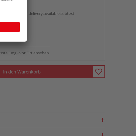
antBox.option.delivery.available.subtext
abholen
ng möglich
sstellung - vor Ort ansehen.
In den Warenkorb