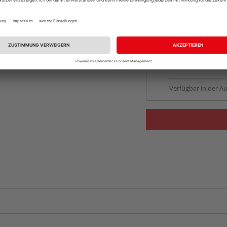
Auf Lager:
vue.ads.priceMerch
Beim Händler 
Auf Lager:
Abholu
Verfügbar in der Au